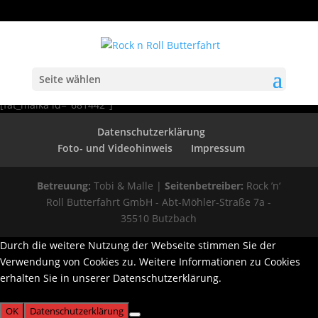
Seite wählen
[fat_maika id="681442"]
Datenschutzerklärung
Foto- und Videohinweis
Impressum
Betreuung:
Tobi & Malle |
Seitenbetreiber:
Rock ’n‘
Roll Butterfahrt GmbH - Abt-Möhler-Straße 7a -
35510 Butzbach
Durch die weitere Nutzung der Webseite stimmen Sie der
Verwendung von Cookies zu. Weitere Informationen zu Cookies
erhalten Sie in unserer Datenschutzerklärung.
OK
Datenschutzerklärung